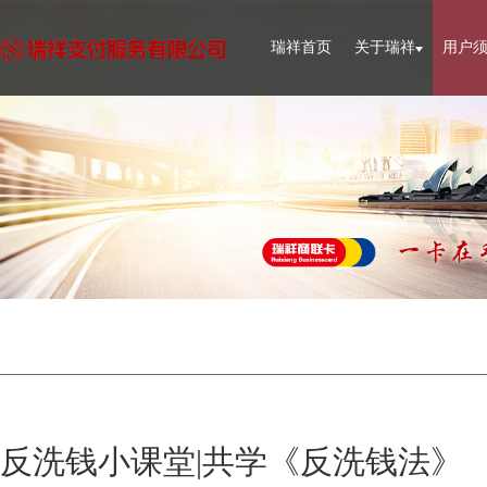
瑞祥首页
关于瑞祥
用户
反洗钱小课堂|共学《反洗钱法》